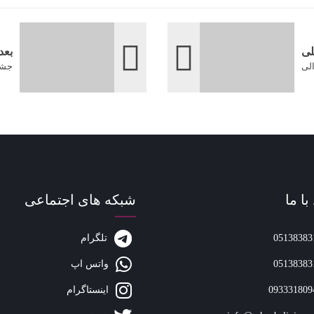
لی
بعد
جشن
با ما
شبکه های اجتماعی
05138383
تلگرام
05138383
واتس اپ
093331809
اینستاگرام