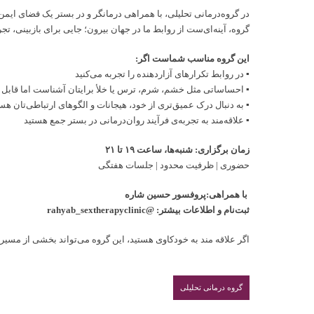
در گروه‌درمانی تحلیلی، با همراهی درمانگر و در بستر یک فضای ایمن
گروه، آینه‌ای‌ست از روابط ما در جهان بیرون؛ جایی برای بازبینی، تج
این گروه مناسب شماست اگر:
▪️ در روابط تکرارهای آزاردهنده را تجربه می‌کنید
▪️ احساساتی مثل خشم، شرم، ترس یا خلأ برایتان آشناست اما قاب
▪️ به دنبال درک عمیق‌تری از خود، هیجانات و الگوهای ارتباطی‌تان هس
▪️ علاقه‌مند به تجربه‌ی فرآیند روان‌درمانی در بستر جمع هستید
زمان برگزاری: شنبه‌ها، ساعت ۱۹ تا ۲۱
حضوری | ظرفیت محدود | جلسات هفتگی
با همراهی:پروفسور حسین شاره
ثبت‌نام و اطلاعات بیشتر: @rahyab_sextherapyclinic
اگر علاقه مند به خودکاوی هستید، این گروه می‌تواند بخشی از مسیر
گروه درمانی تحلیلی