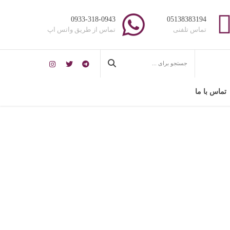
0933-318-0943
05138383194
تماس تلفنی
تماس از طریق واتس اپ
تماس با ما