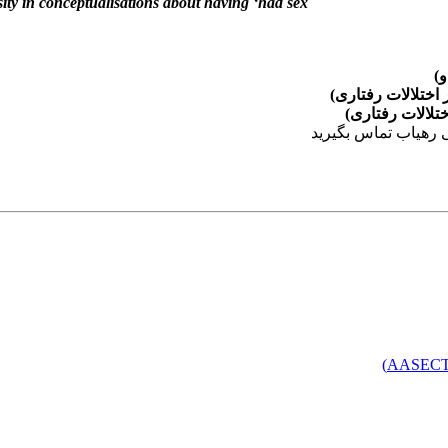
sity in conceptualisations about having ‘had sex’”
)
اختلالات رفتاری)
تلالات رفتاری)
 رهیاب تماس بگیرید