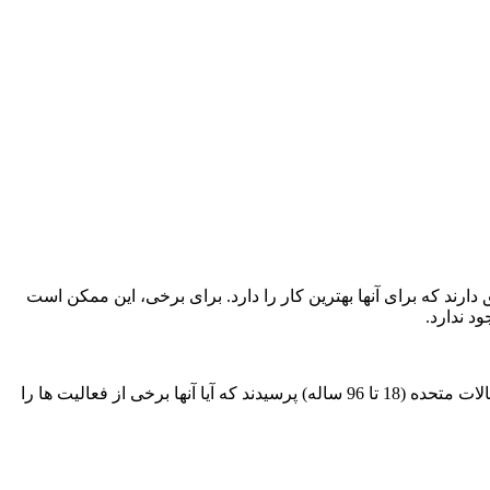
رند که برای آنها بهترین کار را دارد. برای برخی، این ممکن است
د ندارد.
” اغلب برای افراد مختلف به معنای متفاوت است. به عنوان مثال، در یک مطالعه در سال 2010، محققان از 486 مرد و زن در ایالات متحده (18 تا 96 ساله) پرسیدند که آیا آنها برخی از فعالیت ها را