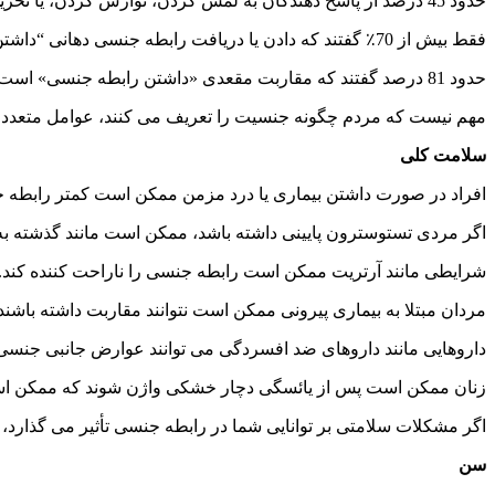
حدود 45 درصد از پاسخ دهندگان به لمس کردن، نوازش کردن، یا تحریک دستی اندام تناسلی شریک زندگی پاسخ مثبت دادند.
فقط بیش از 70٪ گفتند که دادن یا دریافت رابطه جنسی دهانی “داشتن رابطه جنسی” در نظر گرفته می شود.
حدود 81 درصد گفتند که مقاربت مقعدی «داشتن رابطه جنسی» است.
مهم نیست که مردم چگونه جنسیت را تعریف می کنند، عوامل متعددی می 
سلامت کلی
افراد در صورت داشتن بیماری یا درد مزمن ممکن است کمتر رابطه جنسی
اگر مردی تستوسترون پایینی داشته باشد، ممکن است مانند گذشته به
شرایطی مانند آرتریت ممکن است رابطه جنسی را ناراحت کننده کند.
مردان مبتلا به بیماری پیرونی ممکن است نتوانند مقاربت داشته باشند ز
داروهایی مانند داروهای ضد افسردگی می توانند عوارض جانبی جنسی 
زنان ممکن است پس از یائسگی دچار خشکی واژن شوند که ممکن است
اگر مشکلات سلامتی بر توانایی شما در رابطه جنسی تأثیر می گذارد، 
سن