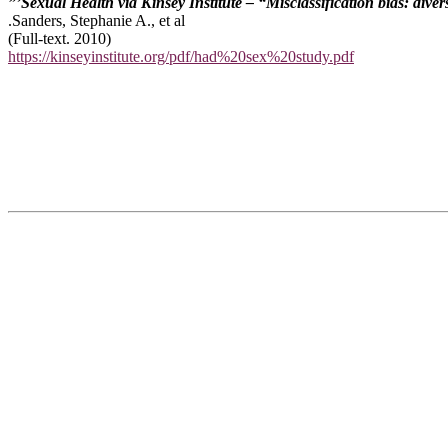
Sexual Health via Kinsey Institute – “Misclassification bias: diver
Sanders, Stephanie A., et al.
(Full-text. 2010)
https://kinseyinstitute.org/pdf/had%20sex%20study.pdf