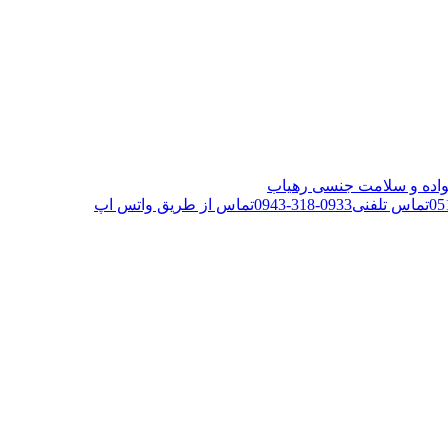
05
تماس تلفنی
0933-318-0943
تماس از طریق واتس اپ