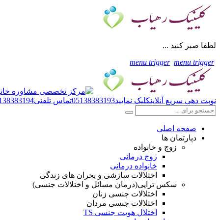
لطفا صبر کنید ...
menu trigger
menu trigger
نوبت دهی سریع آنلاین
کلیک نمایید
05138383193
تماس تلفنی
138383194
صفحه اصلی
دپارتمان ها
زوج و خانواده
زوج درمانی
خانواده درمانی
اختلالات سازشی و بحران های زندگی
سکس تراپی(درمان مسائل و اختلالات جنسی)
اختلالات جنسی زنان
اختلالات جنسی مردان
اختلال هویت جنسی TS