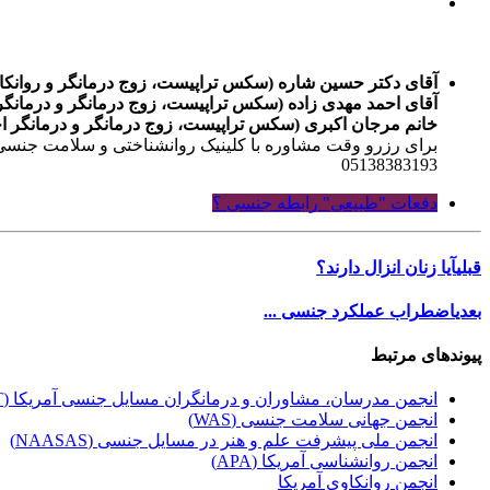
آقای دکتر حسین شاره (سکس تراپیست، زوج درمانگر و روانکاو
آقای احمد مهدی زاده (سکس تراپیست، زوج درمانگر و درمانگر 
خانم مرجان اکبری (سکس تراپیست، زوج درمانگر و درمانگر اخ
برای رزرو وقت مشاوره با کلینیک روانشناختی و سلامت جنسی
05138383193
دفعات "طبیعی" رابطه جنسی ؟
قبلی
آیا زنان انزال دارند؟
بعدی
اضطراب عملکرد جنسی ...
پیوندهای مرتبط
انجمن مدرسان، مشاوران و درمانگران مسایل جنسی آمریکا (AASECT)
انجمن جهانی سلامت جنسی (WAS)
انجمن ملی پیشرفت علم و هنر در مسایل جنسی (NAASAS)
انجمن روانشناسی آمریکا (APA)
انجمن روانکاوی آمریکا