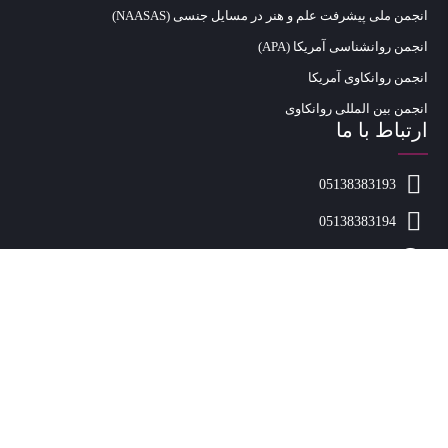
انجمن ملی پیشرفت علم و هنر در مسایل جنسی (NAASAS)
انجمن روانشناسی آمریکا (APA)
انجمن روانکاوی آمریکا
انجمن بین المللی روانکاوی
ارتباط با ما
05138383193
05138383194
09333180943
info@rahyabclinic.com
شبکه های اجتماعی
تلگرام
واتس اپ